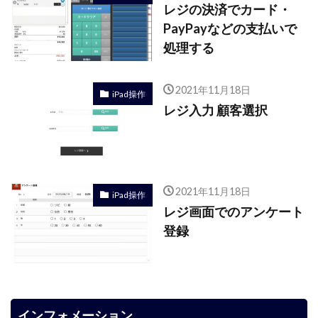
レジの決済でカード・
PayPayなどの支払いで
処理する
2021年11月18日
iPad操作
レジ入力 顧客選択
2021年11月18日
iPad操作
レジ画面でのアンケート
登録
インフォメーション