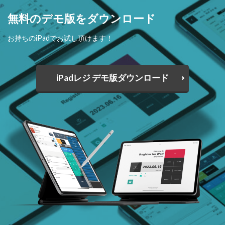
無料のデモ版をダウンロード
お持ちのiPadでお試し頂けます！
iPadレジ デモ版ダウンロード