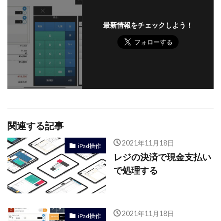
最新情報をチェックしよう！
関連する記事
2021年11月18日
iPad操作
レジの決済で現金支払い
で処理する
2021年11月18日
iPad操作